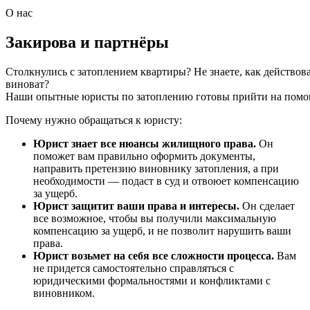
О нас
Закирова и партнёры
Столкнулись
с
затоплением
квартиры?
Не
знаете,
как
действов
виноват?
Наши
опытные
юристы
по
затоплению
готовы
прийти
на
помо
Почему нужно обращаться к юристу:
Юрист знает все нюансы жилищного права.
Он
поможет вам правильно оформить документы,
направить претензию виновнику затопления, а при
необходимости — подаст в суд и отвоюет компенсацию
за ущерб.
Юрист защитит ваши права и интересы.
Он сделает
все возможное, чтобы вы получили максимальную
компенсацию за ущерб, и не позволит нарушить ваши
права.
Юрист возьмет на себя все сложности процесса.
Вам
не придется самостоятельно справляться с
юридическими формальностями и конфликтами с
виновником.